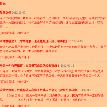
日志
黑夜迷情
2012-08-05
遥望幸福的时候，我知道，我等待的不是你回来，而是等待我忘记你。等到那快要褪
色成一片空白的记忆，你却还是解读不了我的悲伤，这无法逃避的残碎思绪，叹息
着， ...
(300)次阅读
|
(0)个评论
清纯在哪里？（非常抱歉，怎么也处理不好，请将就）
2012-06-13
杂谈 张艺谋找不到清纯，他最后找了一个估计只比当年的魏敏芝复杂一点点，并差不
多漂亮或难看的石家庄女孩演静秋。静秋变成 ...
(325)次阅读
|
(0)个评论
每天一句心理箴言，自己书写自己的经典语录！
2012-06-13
引导语： 现今生活压力大，职场竞争激烈，许多人找不到抒压的方法以及生活之道，
态度决定一切，心情的好坏决定事情的正偏，每天起床看着镜子时给自己一个大 ...
(379)次阅读
|
(0)个评论
这些话好帅，经典得让人心痛！经典人生语句（欢迎分享转载）
2012-06-13
1.对自己好点，因为一辈子不长；对身边的人好点，因为下辈子不一定能够遇
见！ 2.对不起是一种真诚，没关系是一种风度。如果你付出了 ...
(295)次阅读
|
(0)个评论