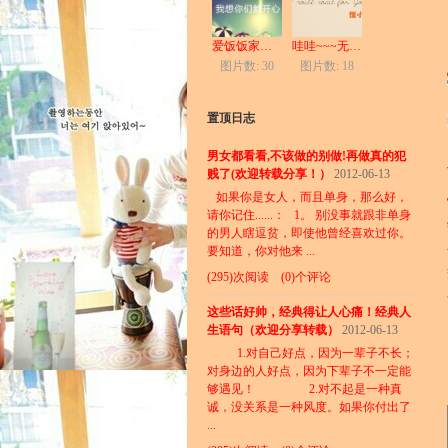
爱饭饭家族。。。(*^__^*) 嘻嘻……
哇哇~~~无敌萌图新鲜出炉~\(≧▽≦...
图片数: 30
图片数: 18
置顶日志
男女都看看,不该做的别做!再做真的犯
贱了(欢迎转载分享！）
2012-06-13
如果你是女人，而且单身，那么好，
请你记住......： 1。 别没事就跟非单身
的男人瞎逗贫，即使他曾经喜欢过你。
要知道，你对他来 ...
(295)次阅读
|
(0)个评论
这些话好帅，经典得让人心痛！经典人
生语句（欢迎分享转载）
2012-06-13
1.对自己好点，因为一辈子不长；
对身边的人好点，因为下辈子不一定能
够遇见！ 2.对不起是一种真
诚，没关系是一种风度。如果你付出了
...