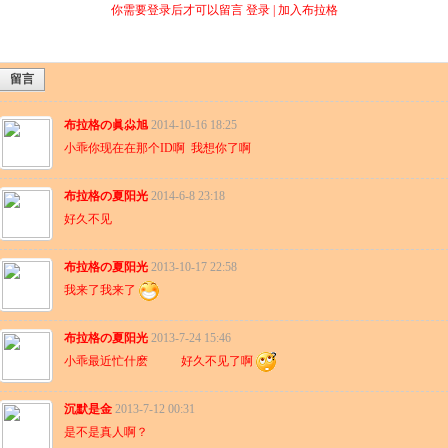
你需要登录后才可以留言
登录
|
加入布拉格
留言
布拉格の眞尛旭
2014-10-16 18:25
小乖你现在在那个ID啊 我想你了啊
布拉格の夏阳光
2014-6-8 23:18
好久不见
布拉格の夏阳光
2013-10-17 22:58
我来了我来了
布拉格の夏阳光
2013-7-24 15:46
小乖最近忙什麽 好久不见了啊
沉默是金
2013-7-12 00:31
是不是真人啊？