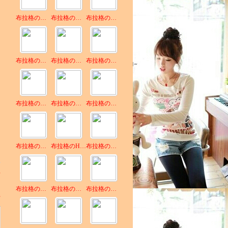
布拉格の淡蓝
布拉格の寂寞
布拉格の公爵.
布拉格の转身
布拉格の无双
布拉格の天帝，
布拉格の筱嘴
布拉格の盼盼，
布拉格の奶茶锅
布拉格の小安然
布拉格のHf午夜
布拉格の紫疯
料
布拉格の轩辕
布拉格の玉玺
布拉格の安之若素
部