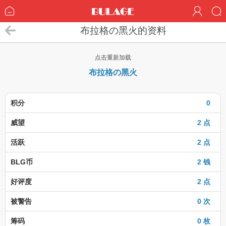
布拉格の黑火的资料
点击重新加载
布拉格の黑火
积分
0
威望
2 点
活跃
2 点
BLG币
2 钱
好评度
2 点
被警告
0 次
筹码
0 枚