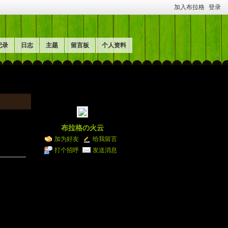
加入布拉格
登录
记录
日志
主题
留言板
个人资料
布拉格の火云
加为好友
给我留言
打个招呼
发送消息