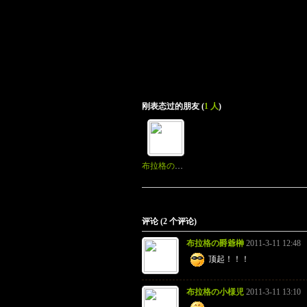
刚表态过的朋友 (
1 人
)
布拉格の情伤
评论 (
2
个评论)
布拉格の爵爺榊
2011-3-11 12:48
顶起！！！
布拉格の小様児
2011-3-11 13:10