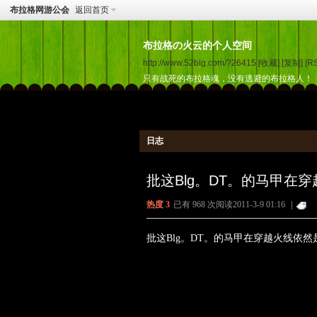
布拉格网游公会
返回首页
布拉格の火云的个人空间
http://www.52blg.com/?26415
[收藏]
[复制]
[R
只有战死的布拉格魂，没有逃避的布拉格人！
日志
批这Blg。DT。的马甲在
热度
3
已有 968 次阅读
2011-3-9 01:16
|
批这Blg。DT。的马甲在穿越火线依然