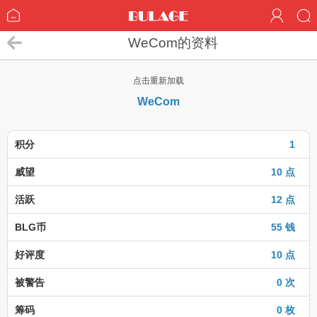
WeCom的资料
点击重新加载
WeCom
积分
1
威望
10 点
活跃
12 点
BLG币
55 钱
好评度
10 点
被警告
0 次
筹码
0 枚