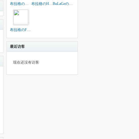
布拉格の亭宣
布拉格のHF汐颜
BuLaGeの汐颜
布拉格のFQ九哥
最近访客
现在还没有访客