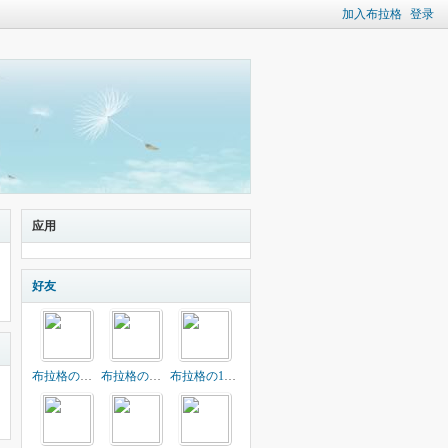
加入布拉格
登录
应用
好友
布拉格の小乖姐
布拉格の转身
布拉格の17刀