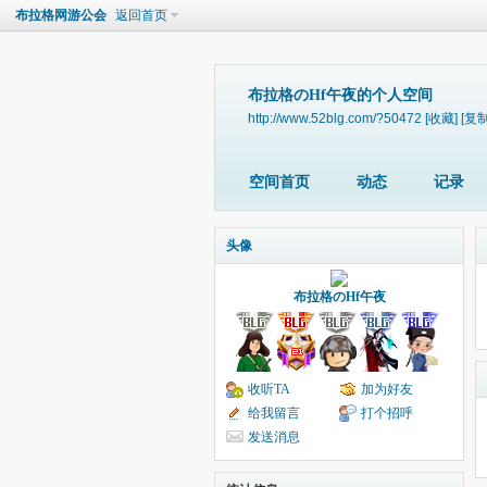
布拉格网游公会
返回首页
布拉格のHf午夜的个人空间
http://www.52blg.com/?50472
[收藏]
[复制
空间首页
动态
记录
头像
布拉格のHf午夜
收听TA
加为好友
给我留言
打个招呼
发送消息