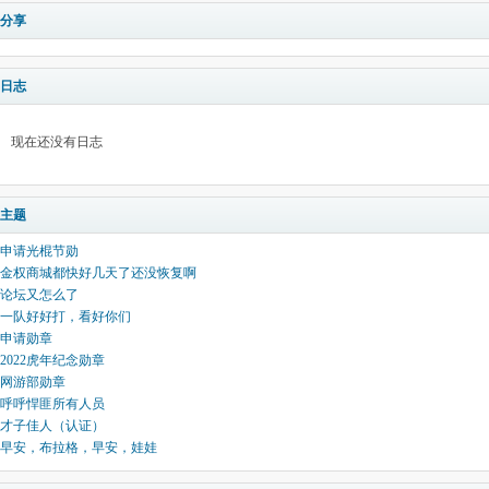
分享
日志
现在还没有日志
主题
申请光棍节勋
金权商城都快好几天了还没恢复啊
论坛又怎么了
一队好好打，看好你们
申请勋章
2022虎年纪念勋章
网游部勋章
呼呼悍匪所有人员
才子佳人（认证）
早安，布拉格，早安，娃娃