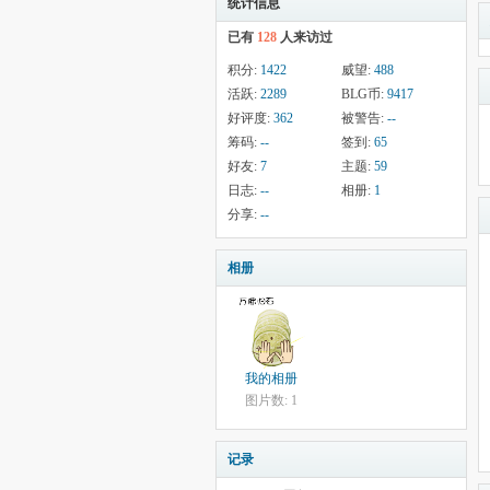
统计信息
已有
128
人来访过
积分:
1422
威望:
488
活跃:
2289
BLG币:
9417
好评度:
362
被警告:
--
筹码:
--
签到:
65
好友:
7
主题:
59
日志:
--
相册:
1
分享:
--
相册
我的相册
图片数: 1
记录